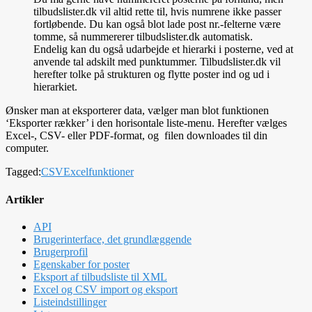
tilbudslister.dk vil altid rette til, hvis numrene ikke passer
fortløbende. Du kan også blot lade post nr.-felterne være
tomme, så nummererer tilbudslister.dk automatisk.
Endelig kan du også udarbejde et hierarki i posterne, ved at
anvende tal adskilt med punktummer. Tilbudslister.dk vil
herefter tolke på strukturen og flytte poster ind og ud i
hierarkiet.
Ønsker man at eksporterer data, vælger man blot funktionen
‘Eksporter rækker’ i den horisontale liste-menu. Herefter vælges
Excel-, CSV- eller PDF-format, og filen downloades til din
computer.
Tagged:
CSV
Excel
funktioner
Artikler
API
Brugerinterface, det grundlæggende
Brugerprofil
Egenskaber for poster
Eksport af tilbudsliste til XML
Excel og CSV import og eksport
Listeindstillinger