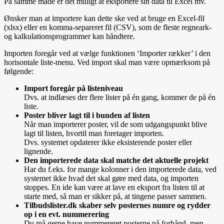
På samme måde er det muligt at eksportere sin data til Excel mv.
Ønsker man at importere kan dette ske ved at bruge en Excel-fil
(xlsx) eller en komma-separeret fil (CSV), som de fleste regneark-
og kalkulationsprogrammer kan håndtere.
Importen foregår ved at vælge funktionen ‘Importer rækker’ i den
horisontale liste-menu. Ved import skal man være opmærksom på
følgende:
Import foregår på listeniveau
Dvs. at indlæses der flere lister på én gang, kommer de på én
liste.
Poster bliver lagt til i bunden af listen
Når man importerer poster, vil de som udgangspunkt blive
lagt til listen, hvortil man foretager importen.
Dvs. systemet opdaterer ikke eksisterende poster eller
lignende.
Den importerede data skal matche det aktuelle projekt
Har du f.eks. for mange kolonner i den importerede data, ved
systemet ikke hvad det skal gøre med data, og importen
stoppes. En ide kan være at lave en eksport fra listen til at
starte med, så man er sikker på, at tingene passer sammen.
Tilbudslister.dk skaber selv posternes numre og rydder
op i en evt. nummerering
Du må gerne have nummereret posterne på forhånd, men